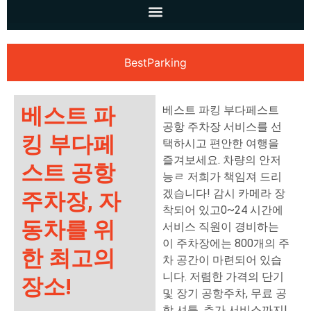
BestParking
베스트 파
베스트 파킹 부다페스트
공항 주차장 서비스를 선
킹 부다페
택하시고 편안한 여행을
즐겨보세요. 차량의 안저
스트 공항
능ㄹ 저희가 책임져 드리
겠습니다! 감시 카메라 장
주차장, 자
착되어 있고0~24 시간에
동차를 위
서비스 직원이 경비하는
이 주차장에는 800개의 주
한 최고의
차 공간이 마련되어 있습
니다. 저렴한 가격의 단기
장소!
및 장기 공항주차, 무료 공
항 셔틀, 추가 서비스까지!