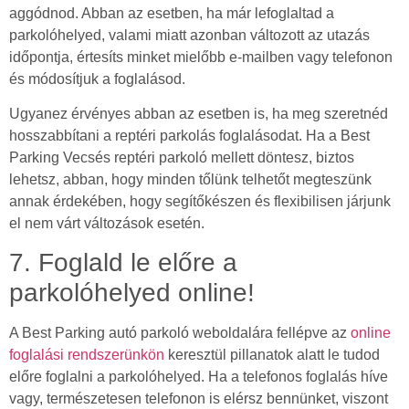
aggódnod. Abban az esetben, ha már lefoglaltad a
parkolóhelyed, valami miatt azonban változott az utazás
időpontja, értesíts minket mielőbb e-mailben vagy telefonon
és módosítjuk a foglalásod.
Ugyanez érvényes abban az esetben is, ha meg szeretnéd
hosszabbítani a reptéri parkolás foglalásodat. Ha a Best
Parking Vecsés reptéri parkoló mellett döntesz, biztos
lehetsz, abban, hogy minden tőlünk telhetőt megteszünk
annak érdekében, hogy segítőkészen és flexibilisen járjunk
el nem várt változások esetén.
7. Foglald le előre a
parkolóhelyed online!
A Best Parking autó parkoló weboldalára fellépve az
online
foglalási rendszerünkön
keresztül pillanatok alatt le tudod
előre foglalni a parkolóhelyed. Ha a telefonos foglalás híve
vagy, természetesen telefonon is elérsz bennünket, viszont