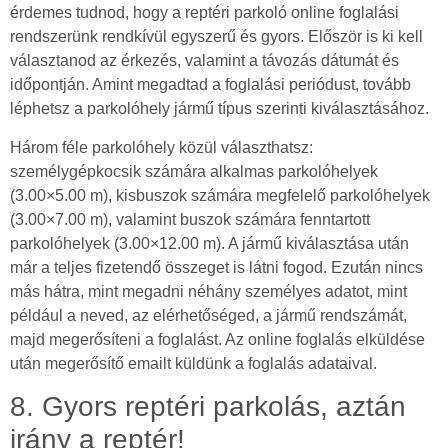
érdemes tudnod, hogy a reptéri parkoló online foglalási
rendszerünk rendkívül egyszerű és gyors. Először is ki kell
választanod az érkezés, valamint a távozás dátumát és
időpontján. Amint megadtad a foglalási periódust, tovább
léphetsz a parkolóhely jármű típus szerinti kiválasztásához.
Három féle parkolóhely közül választhatsz:
személygépkocsik számára alkalmas parkolóhelyek
(3.00×5.00 m), kisbuszok számára megfelelő parkolóhelyek
(3.00×7.00 m), valamint buszok számára fenntartott
parkolóhelyek (3.00×12.00 m). A jármű kiválasztása után
már a teljes fizetendő összeget is látni fogod. Ezután nincs
más hátra, mint megadni néhány személyes adatot, mint
például a neved, az elérhetőséged, a jármű rendszámát,
majd megerősíteni a foglalást. Az online foglalás elküldése
után megerősítő emailt küldünk a foglalás adataival.
8. Gyors reptéri parkolás, aztán
irány a reptér!