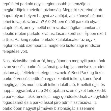
repülőtéri parkoló egyik legfontosabb jellemzője a
megkérdőjelezhetetlen biztonság. Mégis ki szeretné több
napra olyan helyen hagyni az autóját, ami könnyű célpont
lehet tolvajok számára? A 0-24-ben őrzött parkoló olyan
alapfeltétel, amely mellől nem szabad tágítani amikor az
ideális reptéri parkoló kiválasztására kerül sor. Éppen ezért
a Best Parking reptéri parkoló kialakításakor az egyik
legfontosabb szempont a megfelelő biztonsági rendszer
felépítése volt.
Nos, biztosíthatunk arról, hogy újonnan megnyílt parkolónk
azon vecsési parkolók számát gazdagítja, amelyek minden
biztonsági feltételnek eleget tesznek. A Best Parking őrzött
parkoló Vecsés területén egy elkerített telken, kamerával
megfigyelt és monitorizált telken található. Emellett éjjel és
nappal egyaránt, a nap 24 órájában személyzet tartózkodik
a parkolóban, akik amellett, hogy gondoskodnak az ügyfelek
fogadásáról és a parkolással járó adminisztrációval, a
parkolóban hagyott járművek biztonságát is szemmel