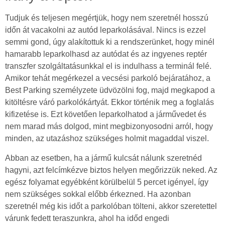
Tudjuk és teljesen megértjük, hogy nem szeretnél hosszú
időn át vacakolni az autód leparkolásával. Nincs is ezzel
semmi gond, úgy alakítottuk ki a rendszerünket, hogy minél
hamarabb leparkolhasd az autódat és az ingyenes reptér
transzfer szolgáltatásunkkal el is indulhass a terminál felé.
Amikor tehát megérkezel a vecsési parkoló bejáratához, a
Best Parking személyzete üdvözölni fog, majd megkapod a
kitöltésre váró parkolókártyát. Ekkor történik meg a foglalás
kifizetése is. Ezt követően leparkolhatod a járművedet és
nem marad más dolgod, mint megbizonyosodni arról, hogy
minden, az utazáshoz szükséges holmit magaddal viszel.
Abban az esetben, ha a jármű kulcsát nálunk szeretnéd
hagyni, azt felcímkézve biztos helyen megőrizzük neked. Az
egész folyamat egyébként körülbelül 5 percet igényel, így
nem szükséges sokkal előbb érkezned. Ha azonban
szeretnél még kis időt a parkolóban tölteni, akkor szeretettel
várunk fedett teraszunkra, ahol ha időd engedi