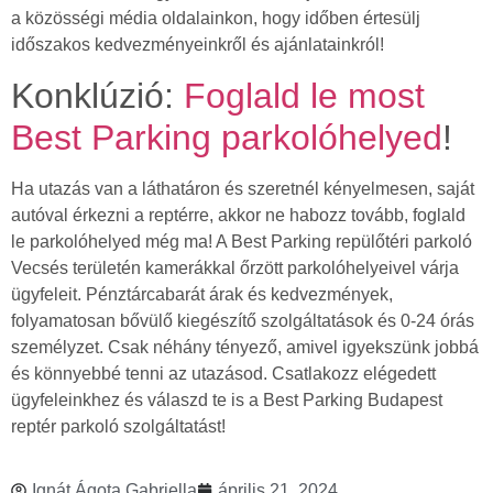
a közösségi média oldalainkon, hogy időben értesülj
időszakos kedvezményeinkről és ajánlatainkról!
Konklúzió:
Foglald le most
Best Parking parkolóhelyed
!
Ha utazás van a láthatáron és szeretnél kényelmesen, saját
autóval érkezni a reptérre, akkor ne habozz tovább, foglald
le parkolóhelyed még ma! A Best Parking repülőtéri parkoló
Vecsés területén kamerákkal őrzött parkolóhelyeivel várja
ügyfeleit. Pénztárcabarát árak és kedvezmények,
folyamatosan bővülő kiegészítő szolgáltatások és 0-24 órás
személyzet. Csak néhány tényező, amivel igyekszünk jobbá
és könnyebbé tenni az utazásod. Csatlakozz elégedett
ügyfeleinkhez és válaszd te is a Best Parking Budapest
reptér parkoló szolgáltatást!
Ignát Ágota Gabriella
április 21, 2024