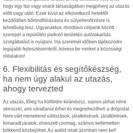
hogy egy ital vagy snack társaságában megpihenj az utazás
előtt vagy után. Ezek kívül az elkövetkező hetektől
kezdődően bőröndfóliázásra és súlyellenőrzésre is
lehetőség lesz. Ugyanakkor, rövidtávú céljaink között
szerepel a repülőtéri parkoló területén autótakarítás
szolgáltatást is nyújtani. Ha szeretnél időben tájékozódni
legújabb fejlesztéseinkről, kövess be minket a közösségi
oldalakon!
6. Flexibilitás és segítőkészség,
ha nem úgy alakul az utazás,
ahogy tervezted
Az utazás, főleg ha külföldre kirándulsz, sajnos járhat némi
stresszel, ami váratlanul érhet és megnehezítheti a dolgodat.
Nem várt menetrend változások, járatkésések, járattörlések,
kimaradt járatok, elveszett csomag, számos kellemetlen
bökkenő közbejöhet. Az autód miatt azonban nem kell