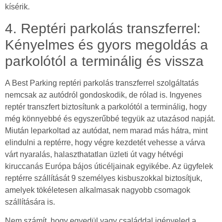
kísérik.
4. Reptéri parkolás transzferrel:
Kényelmes és gyors megoldás a
parkolótól a terminálig és vissza
A Best Parking reptéri parkolás transzferrel szolgáltatás
nemcsak az autódról gondoskodik, de rólad is. Ingyenes
reptér transzfert biztosítunk a parkolótól a terminálig, hogy
még könnyebbé és egyszerűbbé tegyük az utazásod napját.
Miután leparkoltad az autódat, nem marad más hátra, mint
elindulni a reptérre, hogy végre kezdetét vehesse a várva
várt nyaralás, halaszthatatlan üzleti út vagy hétvégi
kiruccanás Európa bájos úticéljainak egyikébe. Az ügyfelek
reptérre szállítását 9 személyes kisbuszokkal biztosítjuk,
amelyek tökéletesen alkalmasak nagyobb csomagok
szállítására is.
Nem számít, hogy egyedül vagy családdal igényeled a