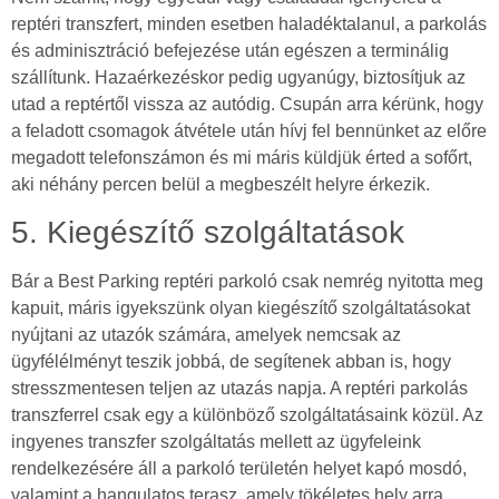
reptéri transzfert, minden esetben haladéktalanul, a parkolás
és adminisztráció befejezése után egészen a terminálig
szállítunk. Hazaérkezéskor pedig ugyanúgy, biztosítjuk az
utad a reptértől vissza az autódig. Csupán arra kérünk, hogy
a feladott csomagok átvétele után hívj fel bennünket az előre
megadott telefonszámon és mi máris küldjük érted a sofőrt,
aki néhány percen belül a megbeszélt helyre érkezik.
5. Kiegészítő szolgáltatások
Bár a Best Parking reptéri parkoló csak nemrég nyitotta meg
kapuit, máris igyekszünk olyan kiegészítő szolgáltatásokat
nyújtani az utazók számára, amelyek nemcsak az
ügyfélélményt teszik jobbá, de segítenek abban is, hogy
stresszmentesen teljen az utazás napja. A reptéri parkolás
transzferrel csak egy a különböző szolgáltatásaink közül. Az
ingyenes transzfer szolgáltatás mellett az ügyfeleink
rendelkezésére áll a parkoló területén helyet kapó mosdó,
valamint a hangulatos terasz, amely tökéletes hely arra,