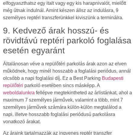
elfogyaszthatsz egy italt vagy egy kis harapnivalót, mielőtt
még útnak indulnál. Amint készen állsz az indulásra, 9
személyes reptéri transzferünkkel kiviszünk a terminálra.
9. Kedvező árak hosszú- és
rövidtávú reptéri parkoló foglalása
esetén egyaránt
Általánosan véve a repülőtéri parkolás árak azon az elven
működnek, hogy minél hosszabb a foglalási periódus, annál
olcsóbb a napi foglalási díj. Ez a Best Parking
Budapesti
repülőtéri
parkoló esetében sincs másképp. A
weboldalunkra
fellépve megtekintheted az árlistánkat, ahol a
maximum 7 személyes járművek, valamint a több, mint 7
személyes járművek számára külön-külön megtalálod a
napi, illetve hosszabb foglalási periódusú parkolásra
vonatkozó árakat.
Az áraink tartalmazzák az ingyenes reptér transzfer