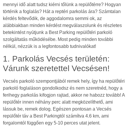
mennyi idő alatt tudsz kiérni tőlünk a repülőtérre? Hogyan
történik a foglalás? Hát a reptéri parkolás ára? Számtalan
kérdés feltevődik, de aggodalomra semmi ok, az
alábbiakban minden kérdést megválaszolunk és részletes
betekintést nyútjunk a Best Parking repülőtéri parkoló
szolgáltatás működésébe. Most pedig minden további
nélkül, nézzük is a legfontosabb tudnivalókat!
1. Parkolás Vecsés területén:
Várunk szeretettel Vecsésen!
Vecsés parkoló szempontjából remek hely, így ha repülőtéri
parkoló foglaláson gondolkodsz és nem szeretnéd, hogy a
ferihegy parkolás kifogjon rajtad, akkor ne habozz tovább! A
repülőtér innen néhány perc alatt megközelíthető, ami
lássuk be, remek dolog. Egészen pontosan a Vecsés
repülőtér táv a Best Parkingtól számítva 4.6 km, ami
forgalomtól függően egy 5-10 perces utat jelent.