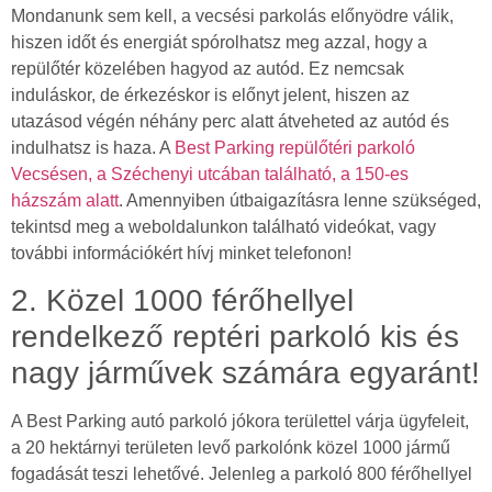
Mondanunk sem kell, a vecsési parkolás előnyödre válik,
hiszen időt és energiát spórolhatsz meg azzal, hogy a
repülőtér közelében hagyod az autód. Ez nemcsak
induláskor, de érkezéskor is előnyt jelent, hiszen az
utazásod végén néhány perc alatt átveheted az autód és
indulhatsz is haza. A
Best Parking repülőtéri parkoló
Vecsésen, a Széchenyi utcában található, a 150-es
házszám alatt
. Amennyiben útbaigazításra lenne szükséged,
tekintsd meg a weboldalunkon található videókat, vagy
további információkért hívj minket telefonon!
2. Közel 1000 férőhellyel
rendelkező reptéri parkoló kis és
nagy járművek számára egyaránt!
A Best Parking autó parkoló jókora területtel várja ügyfeleit,
a 20 hektárnyi területen levő parkolónk közel 1000 jármű
fogadását teszi lehetővé. Jelenleg a parkoló 800 férőhellyel