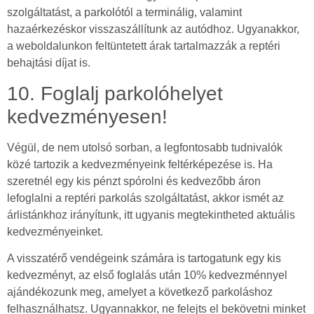
szolgáltatást, a parkolótól a terminálig, valamint
hazaérkezéskor visszaszállítunk az autódhoz. Ugyanakkor,
a weboldalunkon feltüntetett árak tartalmazzák a reptéri
behajtási díjat is.
10. Foglalj parkolóhelyet
kedvezményesen!
Végül, de nem utolsó sorban, a legfontosabb tudnivalók
közé tartozik a kedvezményeink feltérképezése is. Ha
szeretnél egy kis pénzt spórolni és kedvezőbb áron
lefoglalni a reptéri parkolás szolgáltatást, akkor ismét az
árlistánkhoz irányítunk, itt ugyanis megtekintheted aktuális
kedvezményeinket.
A visszatérő vendégeink számára is tartogatunk egy kis
kedvezményt, az első foglalás után 10% kedvezménnyel
ajándékozunk meg, amelyet a következő parkoláshoz
felhasználhatsz. Ugyannakkor, ne felejts el bekövetni minket