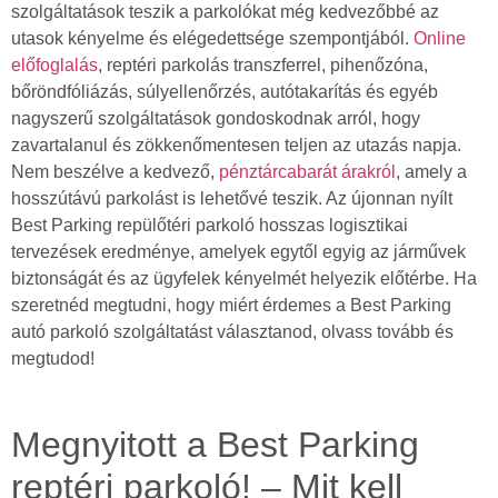
szolgáltatások teszik a parkolókat még kedvezőbbé az
utasok kényelme és elégedettsége szempontjából.
Online
előfoglalás
, reptéri parkolás transzferrel, pihenőzóna,
bőröndfóliázás, súlyellenőrzés, autótakarítás és egyéb
nagyszerű szolgáltatások gondoskodnak arról, hogy
zavartalanul és zökkenőmentesen teljen az utazás napja.
Nem beszélve a kedvező,
pénztárcabarát árakról
, amely a
hosszútávú parkolást is lehetővé teszik. Az újonnan nyílt
Best Parking repülőtéri parkoló hosszas logisztikai
tervezések eredménye, amelyek egytől egyig az járművek
biztonságát és az ügyfelek kényelmét helyezik előtérbe. Ha
szeretnéd megtudni, hogy miért érdemes a Best Parking
autó parkoló szolgáltatást választanod, olvass tovább és
megtudod!
Megnyitott a Best Parking
reptéri parkoló! – Mit kell