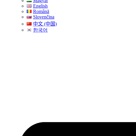
Magyar
English
Română
Slovenčina
中文 (中国)
한국어